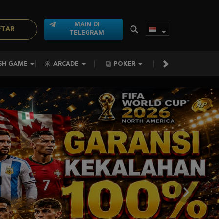
MAIN DI
FTAR
TELEGRAM
SH GAME
ARCADE
POKER
E-SPORTS