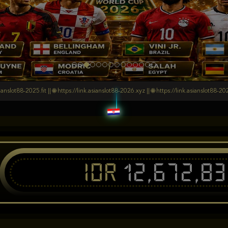
025.fit || 🌐 https://link.asianslot88-2026.xyz || 🌐 https://link.asianslot88-2026
IDR
12,672,8