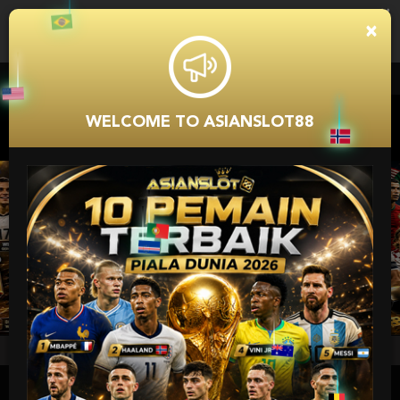
×
ASIANSLOT88 Aplikasi Mobile
×
UNDUH
Jangan tampilkan lagi hari ini
MASUK
DAFTAR
WELCOME TO ASIANSLOT88
HOT GAMES
SLOTS
LIVE CASINO
RACE
ot Site Gacor Online & Demo List Slot777 Trusted.*** LINK ARLTENATIVE : | 🌐 https: