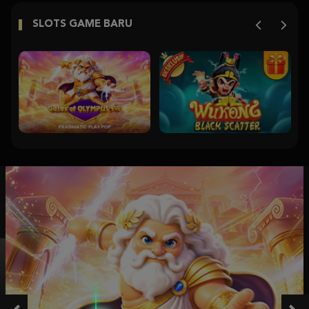
SLOTS GAME BARU
Gates of Olympus 1000
iqbala****8
IDR
796,600.00
Mahjong Wins 3 – Black Scatter
k****t
IDR
750,050.00
Mahjong Wins Triple Pot
sumar****o
IDR
744,816.00
Mahjong Wins 3 – Black Scatter
k****t
IDR
731,850.00
Gates of Olympus 1000
bel****7