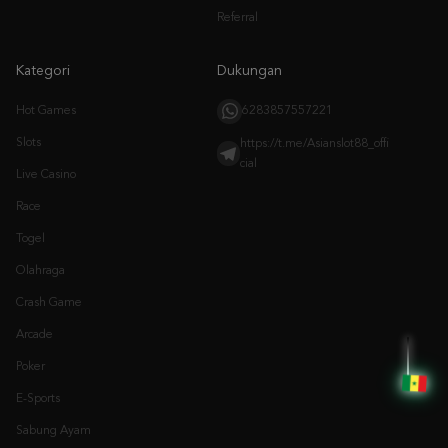
Referral
Kategori
Dukungan
Hot Games
6283857557221
Slots
https://t.me/Asianslot88_offi
cial
Live Casino
Race
Togel
Olahraga
Crash Game
Arcade
Poker
E-Sports
Sabung Ayam