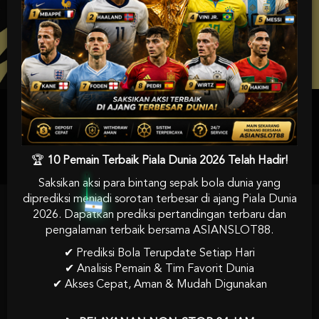
🏆
10 Pemain Terbaik Piala Dunia 2026 Telah Hadir!
Saksikan aksi para bintang sepak bola dunia yang
diprediksi menjadi sorotan terbesar di ajang Piala Dunia
2026. Dapatkan prediksi pertandingan terbaru dan
ASIANSLOT88 : Slot88 Situs Game Slot Gacor
Online & Daftar Slot777 Terpercaya
pengalaman terbaik bersama ASIANSLOT88.
✔ Prediksi Bola Terupdate Setiap Hari
Bermain Game Slot gacor dan
✔ Analisis Pemain & Tim Favorit Dunia
slot88 Terpercaya Di Asianslot88
✔ Akses Cepat, Aman & Mudah Digunakan
ASIANSLOT88
Merupakan situs resmi Game slot gacor online terbaik dan