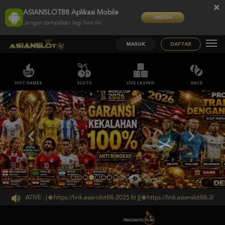
×
ASIANSLOT88 Aplikasi Mobile
UNDUH
Jangan tampilkan lagi hari ini
MASUK
DAFTAR
HOT GAMES
SLOTS
LIVE CASINO
RACE
NATIVE : | 🌐 https://link.asianslot88-2025.fit || 🌐 https://link.asianslot88-2026