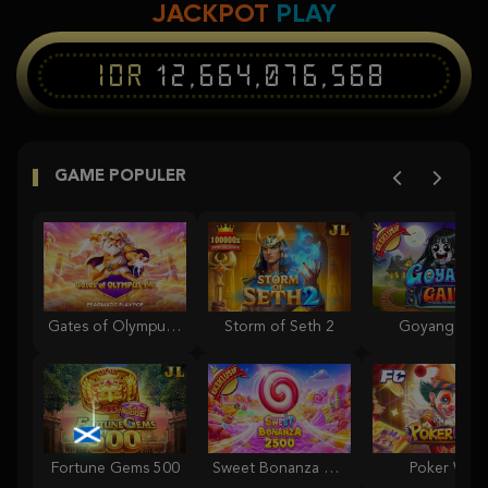
JACKPOT
PLAY
IDR
12,664,076,568
GAME POPULER
Gates of Olympus POP
Storm of Seth 2
Goyang Gai
Fortune Gems 500
Sweet Bonanza 2500
Poker Win