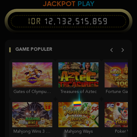
JACKPOT
PLAY
IDR
12,732,515,859
GAME POPULER
Gates of Olympus POP
Treasures of Aztec
Mahjong Wins 3 – Black Scatter
Mahjong Ways
Poker Win