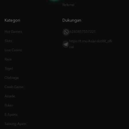
Referral
Kategori
Dukungan
Hot Games
6283857557221
Slots
https://t.me/Asianslot88_offi
cial
Live Casino
Race
Togel
Olahraga
Crash Game
Arcade
Poker
E-Sports
Sabung Ayam