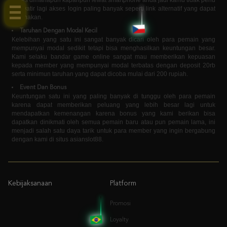
khawatir lagi akses login paling banyak seperti link alternatif yang dapat
digunakan.
Taruhan Dengan Modal Kecil
Kelebihan yang satu ini sangat banyak dicari oleh para pemain yang
mempunyai modal sedikit tetapi bisa menghasilkan keuntungan besar.
Kami selaku bandar game online sangat mau memberikan kepuasan
kepada member yang mempunyai modal terbatas dengan deposit 20rb
serta minimun taruhan yang dapat dicoba mulai dari 200 rupiah.
Event Dan Bonus
Keuntungan satu ini yang paling banyak di tunggu oleh para pemain
karena dapat memberikan peluang yang lebih besar lagi untuk
mendapatkan kemenangan karena bonus yang kami berikan bisa
dapatkan dinikmati oleh semua pemain baru atau pun pemain lama, ini
menjadi salah satu daya tarik untuk para member yang ingin bergabung
dengan kami di situs asianslot88.
Kebijaksanaan
Platform
Promosi
Loyalty