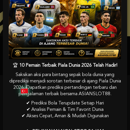
🏆
10 Pemain Terbaik Piala Dunia 2026 Telah Hadir!
Saksikan aksi para bintang sepak bola dunia yang
diprediksi menjadi sorotan terbesar di ajang Piala Dunia
2026. Dapatkan prediksi pertandingan terbaru dan
ASIANSLOT88 : Slot88 Situs Game Slot Gacor
Online & Daftar Slot777 Terpercaya
pengalaman terbaik bersama ASIANSLOT88.
✔ Prediksi Bola Terupdate Setiap Hari
Bermain Game Slot gacor dan
✔ Analisis Pemain & Tim Favorit Dunia
slot88 Terpercaya Di Asianslot88
✔ Akses Cepat, Aman & Mudah Digunakan
ASIANSLOT88
Merupakan situs resmi Game slot gacor online terbaik dan