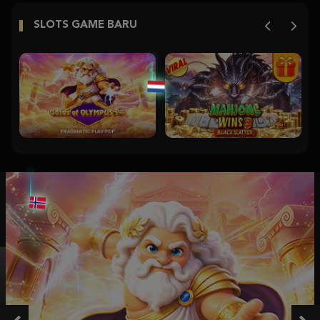
SLOTS GAME BARU
Gates of Olympus Xmas 1000
bu****7
IDR
662,150.00
Starlight Princess
s***1
IDR
631,690.00
Starlight Princess™ 1000
mus****r
IDR
624,900.00
Gates of Olympus Super Scatter
sapa****i
IDR
576,440.00
Gates of Olympus Xmas 1000
bu****7