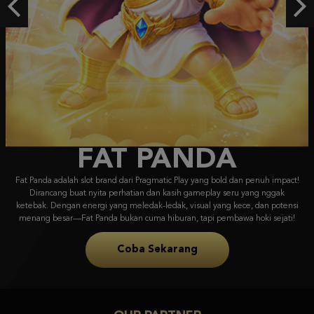
IDR
546,000.00
Previous
Ne
Starlight Princess
s***1
IDR
515,500.00
FAT PANDA
Fat Panda adalah slot brand dari Pragmatic Play yang bold dan penuh impact!
Dirancang buat nyita perhatian dan kasih gameplay seru yang nggak
ketebak. Dengan energi yang meledak-ledak, visual yang kece, dan potensi
menang besar—Fat Panda bukan cuma hiburan, tapi pembawa hoki sejati!
Coba Sekarang