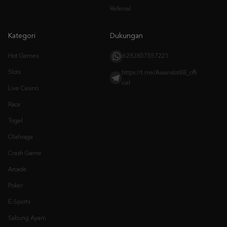
Referral
Kategori
Dukungan
Hot Games
6283857557221
Slots
https://t.me/Asianslot88_offi
cial
Live Casino
Race
Togel
Olahraga
Crash Game
Arcade
Poker
E-Sports
Sabung Ayam