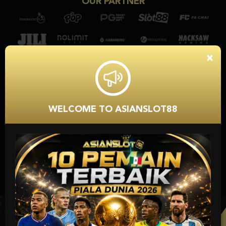
OUR PARTNER
×
WELCOME TO ASIANSLOT88