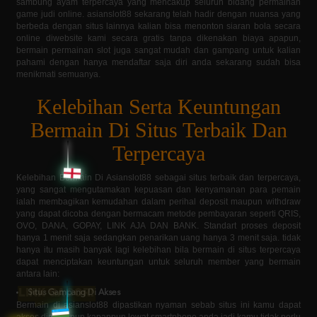
sambung ayam terpercaya yang mencakup seluruh bidang permainan
game judi online. asianslot88 sekarang telah hadir dengan nuansa yang
berbeda dengan situs lainnya kalian bisa menonton siaran bola secara
online diwebsite kami secara gratis tanpa dikenakan biaya apapun,
bermain permainan slot juga sangat mudah dan gampang untuk kalian
pahami dengan hanya mendaftar saja diri anda sekarang sudah bisa
menikmati semuanya.
Kelebihan Serta Keuntungan
Bermain Di Situs Terbaik Dan
Terpercaya
Kelebihan Bermain Di Asianslot88 sebagai situs terbaik dan terpercaya,
yang sangat mengutamakan kepuasan dan kenyamanan para pemain
ialah membagikan kemudahan dalam perihal deposit maupun withdraw
yang dapat dicoba dengan bermacam metode pembayaran seperti QRIS,
OVO, DANA, GOPAY, LINK AJA DAN BANK. Standart proses deposit
hanya 1 menit saja sedangkan penarikan uang hanya 3 menit saja. tidak
hanya itu masih banyak lagi kelebihan bila bermain di situs terpercaya
dapat menciptakan keuntungan untuk seluruh member yang bermain
antara lain:
LINK GACOR!
Situs Gampang Di Akses
Bermain di asianslot88 dipastikan nyaman sebab situs ini kamu dapat
akses dimanapun kapanpun lewat smartphone anda jadi kamu tidak perlu