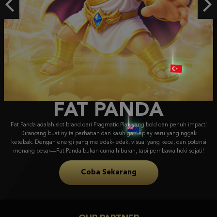
IDR
1,139,700.00
Previous
Ne
Gates of Olympus™
bat****9
IDR
1,078,800.00
FAT PANDA
Fat Panda adalah slot brand dari Pragmatic Play yang bold dan penuh impact!
Dirancang buat nyita perhatian dan kasih gameplay seru yang nggak
ketebak. Dengan energi yang meledak-ledak, visual yang kece, dan potensi
menang besar—Fat Panda bukan cuma hiburan, tapi pembawa hoki sejati!
Coba Sekarang