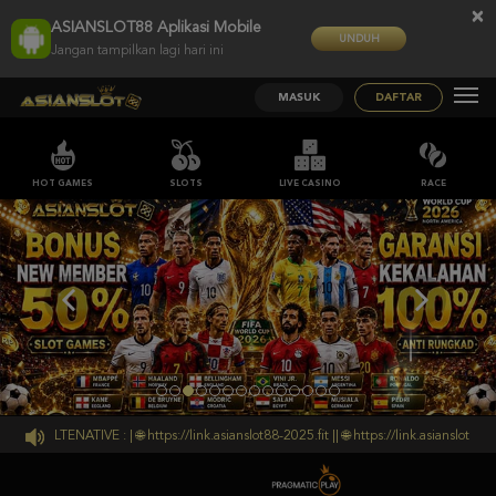
×
ASIANSLOT88 Aplikasi Mobile
UNDUH
Jangan tampilkan lagi hari ini
MASUK
DAFTAR
HOT GAMES
SLOTS
LIVE CASINO
RACE
ARLTENATIVE : | 🌐 https://link.asianslot88-2025.fit || 🌐 https://link.asianslot88