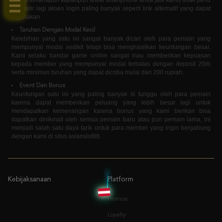
khawatir lagi akses login paling banyak seperti link alternatif yang dapat
digunakan.
Taruhan Dengan Modal Kecil
Kelebihan yang satu ini sangat banyak dicari oleh para pemain yang
mempunyai modal sedikit tetapi bisa menghasilkan keuntungan besar.
Kami selaku bandar game online sangat mau memberikan kepuasan
kepada member yang mempunyai modal terbatas dengan deposit 20rb
serta minimun taruhan yang dapat dicoba mulai dari 200 rupiah.
Event Dan Bonus
Keuntungan satu ini yang paling banyak di tunggu oleh para pemain
karena dapat memberikan peluang yang lebih besar lagi untuk
mendapatkan kemenangan karena bonus yang kami berikan bisa
dapatkan dinikmati oleh semua pemain baru atau pun pemain lama, ini
menjadi salah satu daya tarik untuk para member yang ingin bergabung
dengan kami di situs asianslot88.
Kebijaksanaan
Platform
Promosi
Loyalty