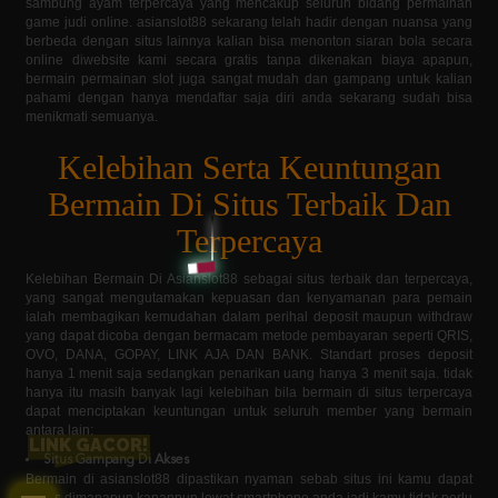
sambung ayam terpercaya yang mencakup seluruh bidang permainan
game judi online. asianslot88 sekarang telah hadir dengan nuansa yang
berbeda dengan situs lainnya kalian bisa menonton siaran bola secara
online diwebsite kami secara gratis tanpa dikenakan biaya apapun,
bermain permainan slot juga sangat mudah dan gampang untuk kalian
pahami dengan hanya mendaftar saja diri anda sekarang sudah bisa
menikmati semuanya.
Kelebihan Serta Keuntungan
Bermain Di Situs Terbaik Dan
Terpercaya
Kelebihan Bermain Di Asianslot88 sebagai situs terbaik dan terpercaya,
yang sangat mengutamakan kepuasan dan kenyamanan para pemain
ialah membagikan kemudahan dalam perihal deposit maupun withdraw
yang dapat dicoba dengan bermacam metode pembayaran seperti QRIS,
OVO, DANA, GOPAY, LINK AJA DAN BANK. Standart proses deposit
hanya 1 menit saja sedangkan penarikan uang hanya 3 menit saja. tidak
hanya itu masih banyak lagi kelebihan bila bermain di situs terpercaya
dapat menciptakan keuntungan untuk seluruh member yang bermain
antara lain:
LINK GACOR!
Situs Gampang Di Akses
Bermain di asianslot88 dipastikan nyaman sebab situs ini kamu dapat
akses dimanapun kapanpun lewat smartphone anda jadi kamu tidak perlu