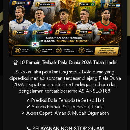
🏆
10 Pemain Terbaik Piala Dunia 2026 Telah Hadir!
Saksikan aksi para bintang sepak bola dunia yang
diprediksi menjadi sorotan terbesar di ajang Piala Dunia
2026. Dapatkan prediksi pertandingan terbaru dan
ASIANSLOT88 : Slot88 Situs Game Slot Gacor
pengalaman terbaik bersama ASIANSLOT88.
Online & Daftar Slot777 Terpercaya
✔ Prediksi Bola Terupdate Setiap Hari
Bermain Game Slot gacor dan
✔ Analisis Pemain & Tim Favorit Dunia
✔ Akses Cepat, Aman & Mudah Digunakan
slot88 Terpercaya Di Asianslot88
ASIANSLOT88
Merupakan situs resmi Game slot gacor online terbaik dan
📞 PELAYANAN NON-STOP 24 JAM