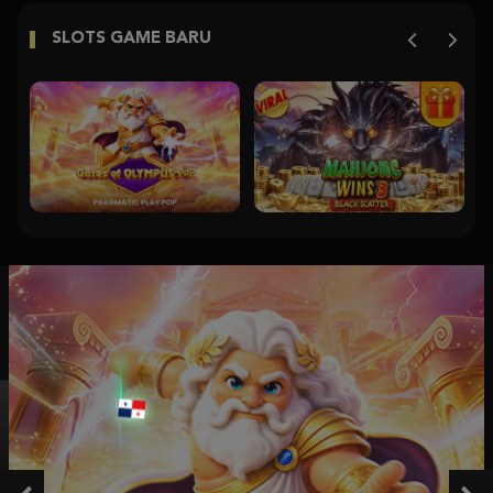
SLOTS GAME BARU
Mahjong Wins 3 – Black Scatter
ram****i
IDR
749,420.00
Starlight Princess Super Scatter
babya****8
IDR
636,600.00
Sweet Bonanza 2500
rian****8
IDR
562,270.00
Starlight Princess Super Scatter
babya****8
IDR
555,600.00
Mahjong Wins 3 – Black Scatter
s***a