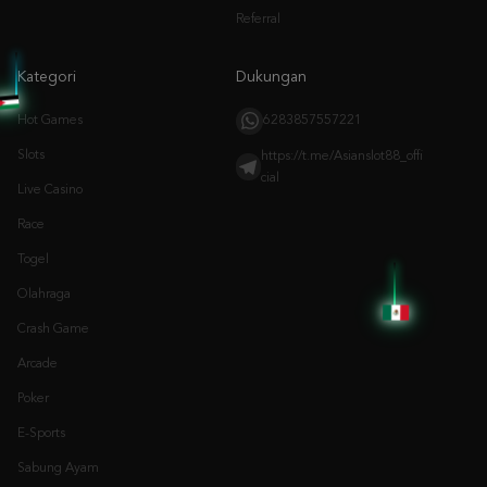
Referral
Kategori
Dukungan
Hot Games
6283857557221
Slots
https://t.me/Asianslot88_offi
cial
Live Casino
Race
Togel
Olahraga
Crash Game
Arcade
Poker
E-Sports
Sabung Ayam