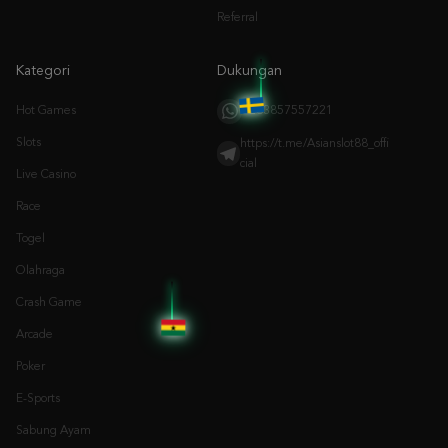
Referral
Kategori
Dukungan
Hot Games
6283857557221
Slots
https://t.me/Asianslot88_offi
cial
Live Casino
Race
Togel
Olahraga
Crash Game
Arcade
Poker
E-Sports
Sabung Ayam