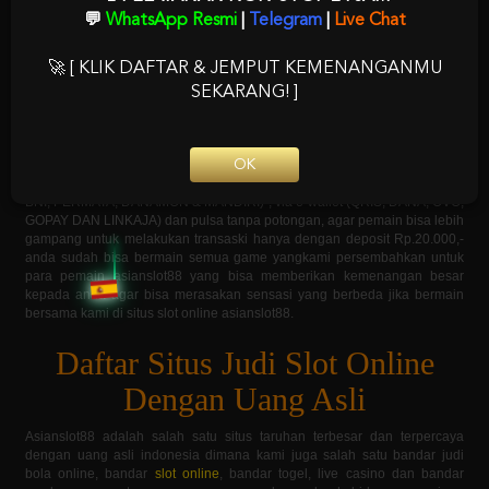
terpercaya saat ini di indonesia dengan server thailand, dimana kami
💬
WhatsApp Resmi
|
Telegram
|
Live Chat
adalah salah satu situs slot88, slot777 online dan mencakup sebagai
bandar togel, poker, casino dan bola terpercaya. asianslot88 sekarang
hadir dengan permainan terlengkap yang dapat kalian nikmati semua
🚀 [ KLIK DAFTAR & JEMPUT KEMENANGANMU
permainan yang kami persembahkan kepada anda semua, kami juga
SEKARANG! ]
menyediakan pelayanan 24 jam non stop yang dapatkan anda hubungi
melalui livechat, telegram, media sosial seperti facebook, instagram dan
twitter.
OK
sekarang ini Asianslot88 sudah memperbaharui sistem transaksi deposit
yang dapat kalian gunakan untuk deposit melalui via bank (BCA, BRI,
BNI, PERMATA, DANAMON & MANDIRI) , via e-wallet (QRIS, DANA, OVO,
GOPAY DAN LINKAJA) dan pulsa tanpa potongan, agar pemain bisa lebih
gampang untuk melakukan transaski hanya dengan deposit Rp.20.000,-
anda sudah bisa bermain semua game yangkami persembahkan untuk
para pemain asianslot88 yang bisa memberikan kemenangan besar
kepada anda agar bisa merasakan sensasi yang berbeda jika bermain
bersama kami di situs slot online asianslot88.
Daftar Situs Judi Slot Online
Dengan Uang Asli
Asianslot88 adalah salah satu situs taruhan terbesar dan terpercaya
dengan uang asli indonesia dimana kami juga salah satu bandar judi
bola online, bandar
slot online
, bandar togel, live casino dan bandar