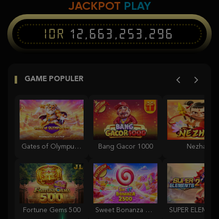
JACKPOT
PLAY
IDR
12,663,253,296
GAME POPULER
Gates of Olympus POP
Bang Gacor 1000
Nezha 2
Fortune Gems 500
Sweet Bonanza 2500