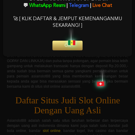
terpercaya saat ini di indonesia dengan server thailand, dimana kami
💬
WhatsApp Resmi
|
Telegram
|
Live Chat
adalah salah satu situs slot88, slot777 online dan mencakup sebagai
bandar togel, poker, casino dan bola terpercaya. asianslot88 sekarang
hadir dengan permainan terlengkap yang dapat kalian nikmati semua
🚀 [ KLIK DAFTAR & JEMPUT KEMENANGANMU
permainan yang kami persembahkan kepada anda semua, kami juga
SEKARANG! ]
menyediakan pelayanan 24 jam non stop yang dapatkan anda hubungi
melalui livechat, telegram, media sosial seperti facebook, instagram dan
twitter.
OK
sekarang ini Asianslot88 sudah memperbaharui sistem transaksi deposit
yang dapat kalian gunakan untuk deposit melalui via bank (BCA, BRI,
BNI, PERMATA, DANAMON & MANDIRI) , via e-wallet (QRIS, DANA, OVO,
GOPAY DAN LINKAJA) dan pulsa tanpa potongan, agar pemain bisa lebih
gampang untuk melakukan transaski hanya dengan deposit Rp.20.000,-
anda sudah bisa bermain semua game yangkami persembahkan untuk
para pemain asianslot88 yang bisa memberikan kemenangan besar
kepada anda agar bisa merasakan sensasi yang berbeda jika bermain
bersama kami di situs slot online asianslot88.
Daftar Situs Judi Slot Online
Dengan Uang Asli
Asianslot88 adalah salah satu situs taruhan terbesar dan terpercaya
dengan uang asli indonesia dimana kami juga salah satu bandar judi
bola online, bandar
slot online
, bandar togel, live casino dan bandar