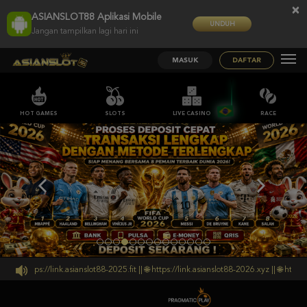
×
ASIANSLOT88 Aplikasi Mobile
UNDUH
Jangan tampilkan lagi hari ini
MASUK
DAFTAR
HOT GAMES
SLOTS
LIVE CASINO
RACE
https://link.asianslot88-2025.fit || 🌐 https://link.asianslot88-2026.xyz || 🌐 htt