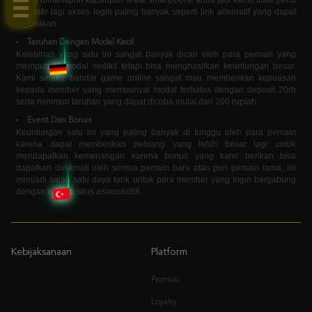
khawatir lagi akses login paling banyak seperti link alternatif yang dapat
digunakan.
Taruhan Dengan Modal Kecil
Kelebihan yang satu ini sangat banyak dicari oleh para pemain yang
mempunyai modal sedikit tetapi bisa menghasilkan keuntungan besar.
Kami selaku bandar game online sangat mau memberikan kepuasan
kepada member yang mempunyai modal terbatas dengan deposit 20rb
serta minimun taruhan yang dapat dicoba mulai dari 200 rupiah.
Event Dan Bonus
Keuntungan satu ini yang paling banyak di tunggu oleh para pemain
karena dapat memberikan peluang yang lebih besar lagi untuk
mendapatkan kemenangan karena bonus yang kami berikan bisa
dapatkan dinikmati oleh semua pemain baru atau pun pemain lama, ini
menjadi salah satu daya tarik untuk para member yang ingin bergabung
dengan kami di situs asianslot88.
Kebijaksanaan
Platform
Promosi
Loyalty