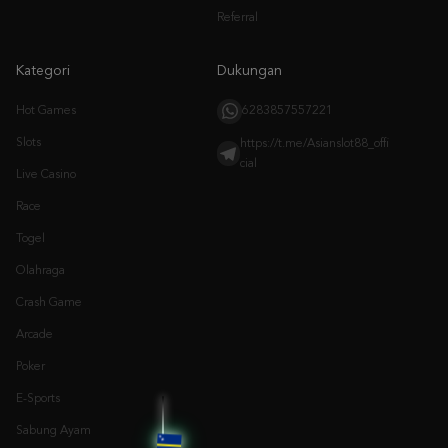
Referral
Kategori
Dukungan
Hot Games
6283857557221
Slots
https://t.me/Asianslot88_offi
cial
Live Casino
Race
Togel
Olahraga
Crash Game
Arcade
Poker
E-Sports
Sabung Ayam