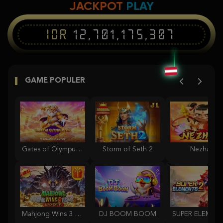
JACKPOT
PLAY
IDR
12,701,174,026
GAME POPULER
Gates of Olympus POP
Storm of Seth 2
Nezha 2
Mahjong Wins 3 – Black Scatter
DJ BOOM BOOM