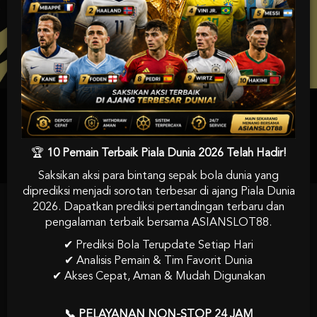
🏆
10 Pemain Terbaik Piala Dunia 2026 Telah Hadir!
Saksikan aksi para bintang sepak bola dunia yang
diprediksi menjadi sorotan terbesar di ajang Piala Dunia
2026. Dapatkan prediksi pertandingan terbaru dan
ASIANSLOT88 : Slot88 Situs Game Slot Gacor
pengalaman terbaik bersama ASIANSLOT88.
Online & Daftar Slot777 Terpercaya
✔ Prediksi Bola Terupdate Setiap Hari
Bermain Game Slot gacor dan
✔ Analisis Pemain & Tim Favorit Dunia
✔ Akses Cepat, Aman & Mudah Digunakan
slot88 Terpercaya Di Asianslot88
ASIANSLOT88
Merupakan situs resmi Game slot gacor online terbaik dan
📞 PELAYANAN NON-STOP 24 JAM